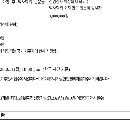
전임강사 이상의 대학교수
 마친 후 박사학위 논문을
박사학위 소지 연구
전문직 종사자
·
원
3,000,000
기간에 한함
)
원
0
원
0
에 해당되는 국가 거주자에 한해 지원함
)
월
한국 시간 기준
020.8.31(
) 18:00 p.m. (
)
있고 추천서 접수에 시일이 다소 소요되오니 가능한 한 빨리 제출해주시기 바랍니다
.
소
개월
최대
개월까지 신청 가능
단
년
월
일 이전 연구 개시 필수
1
~
12
(
, 2021
11
30
)
영문
)