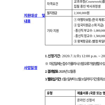
교과과정
를
(Coursework)
자격요건
집필 중인 박사과정생
월 지원금
원
2,300,000
지원대상 및
①
여행자보험
한국 체류
내용
(
②
입국지원금
회 지급
(1
)
종신직 부교수
기타 지원
-
: 1,000,00
종신직 정교수
-
: 1,500,00
③
왕복항공료
별첨 파일
(
신청기간
수
1.
:
2020.7.1(
) 12:00 p.m. ~ 2
※
마감일에는 접수가 몰려 시스템 오류가 발생할 수 
사업일정
결과발표
년
월 중
2.
:
2020
12
펠로십 기간
월
일부터
월
일까지 기간 중 최
3.
:
1
1
12
31
유형
제출서류
국문 또는 
(
온라인 신청서