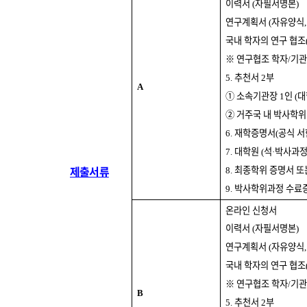
이력서
자필서명본
(
)
연구계획서
자유양식
(
국내 학자의 연구 협조
※
연구협조 학자
기관
/
추천서
부
5.
2
A
①
소속기관장
인
대
1
(
②
거주국 내 박사학위
재학증명서
공식 서
6.
(
대학원
석
박사과
7.
(
·
제출서류
최종학위 증명서 또
8.
박사학위과정 수료
9.
온라인 신청서
이력서
자필서명본
(
)
연구계획서
자유양식
(
국내 학자의 연구 협조
※
연구협조 학자
기관
/
B
추천서
부
5.
2