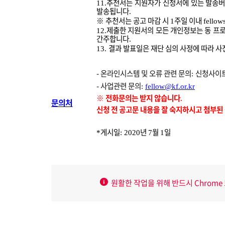
추천서는 지원자가 신청서에 있는 발송버
11.
발송됩니다
.
※
추천서는 공고 마감 시
주일 이내
1
fellow
제출한 지원서의 모든 개인정보는 동 프
12.
간주합니다
.
결과 발표일은 재단 심의 사정에 따라 사
13.
-
온라인시스템 및 오류 관련 문의
신청사이
:
-
사업관련 문의
:
fellow@kf.or.kr
※
전화문의는 받지 않습니다
.
문의처
신청 전 공고문 내용을 잘 숙지하시고 첨부된
게시일
년
월
일
*
: 2020
7
1
원활한 작업을 위해 반드시 Chrome 또