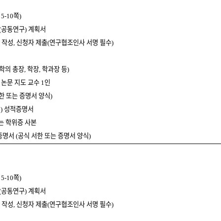
쪽
, 5-10
)
공동연구
계획서
(
)
 작성
신청자 제출
연구협조인사 서명 필수
,
(
)
학의 총장
학장
학과장 등
,
,
)
 논문 지도 교수
인
1
한 또는 증명서 양식
)
정
성적증명서
)
는 학위증 사본
증명서
공식 서한 또는 증명서 양식
(
)
쪽
, 5-10
)
공동연구
계획서
(
)
 작성
신청자 제출
연구협조인사 서명 필수
,
(
)