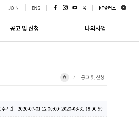
페
인
유
x
JOIN
ENG
KF플러스
이
스
튜
바
스
타
브
로
북
그
바
가
공고 및 신청
나의사업
바
램
로
기
로
바
가
가
로
기
기
가
기
HOME
공고 및 신청
접수기간
2020-07-01 12:00:00~2020-08-31 18:00:59