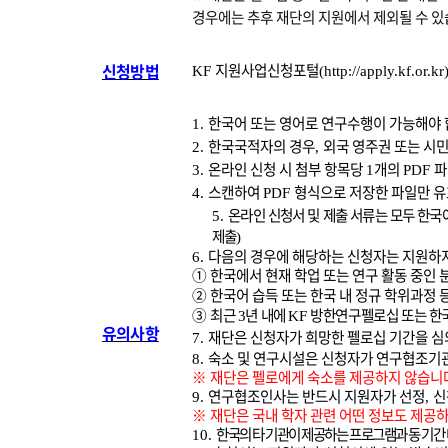
경우에는 추후 재단의 지원에서 제외될 수 
신청방법
지원사업신청포털
KF
(
http://apply.kf.or.kr
한국어 또는 영어로 연구수행이 가능해야
1.
한국국적자의 경우
외국 영주권 또는 시
2.
,
온라인 신청 시 첨부 항목당
개의
파
3.
1
PDF
스캔하여
형식으로 저장한 파일만 
4.
PDF
온라인 신청서 및 제출 서류는 모두 한국
5.
제출
)
다음의 경우에 해당하는 신청자는 지원하
6.
①
한국에서 현재 학업 또는 연구 활동 중인 
②
한국어 습득 또는 한국 내 정규 학위과정 
③
최근
년 내에
방한연구펠로십 또는 한국
3
KF
유의사항
재단은 신청자가 희망한 펠로십 기간을 심
7.
숙소 및 연구시설은 신청자가 연구협조기
8.
※
재단은 펠로에게 숙소를 제공하지 않습니
연구협조인사는 반드시 지원자가 선정
신
9.
,
※
재단은 국내 학자 관련 어떤 정보도 제공
한국의 타 기관이 제공하는 프로그램과 동 기간
10.