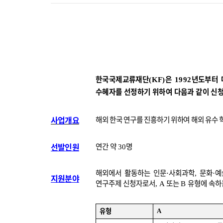
한국국제교류재단
은
년도부터
(KF)
1992
수혜자를 선정하기 위하여 다음과 같이 신청
사업개요
해외 한국 연구를 진흥하기 위하여 해외 유수
선발인원
연간 약
명
30
해외에서 활동하는 인문
사회과학
문화
예
·
,
·
지원분야
연구주제 신청자로서
또는
유형에 속하
, A
B
유형
A