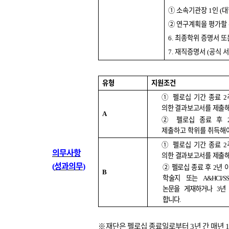
①
소속기관장
인
대
1
(
②
연구계획을 평가할 
최종학위 증명서 또
6.
재직증명서
공식 서
7.
(
유형
지원조건
①
펠로십 기간 종료
2
의한 결과보고서를 제출
A
②
펠로십 종료 후
제출하고 학위를 취득해
①
펠로십 기간 종료
2
의무사항
의한 결과보고서를 제출
성과의무
(
)
②
펠로십 종료 후
년 
2
B
학술지
또는
A&HCI/S
논문을 게재하거
나
년
3
합니다
.
※
재단은 펠로십 종료일로부터
년 간 매년
3