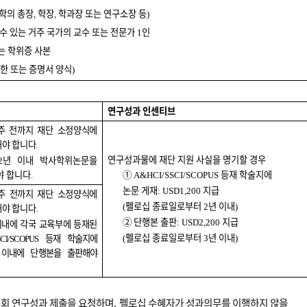
학의 총장
학장
학과장 또는 연구소장 등
,
,
)
수 있는 거주 국가의 교수 또는 전문가
인
1
는 학위증 사본
한 또는 증명서 양식
)
연구성과 인센티브
주 전까지 재단 소정양식에
해야 합니다
.
연구성과물에 재단 지원 사실을 명기할 경우
년 이내 박사학위논문을
2
야 합니다
①
등재 학술지에
.
A&HCI/SSCI/SCOPUS
논문 게재
지급
: USD1,200
주 전까지 재단 소정양식에
펠로십 종료일로부터
년 이내
해야 합니다
(
2
)
.
②
단행본 출판
지급
이내에 각국 교육부에 등재된
: USD2,200
펠로십 종료일로부터
년 이내
등재 학술지에
(
3
)
S
CI/SCOPUS
 이내에 단행본을 출판해야
회 연구성과 제출을 요청하며
펠로십 수혜자가 성과의무를 이행하지 않을
1
,