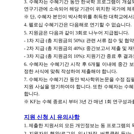
3.
수혜자는 수혜기간 동안 한국학 프로그램이 개설되
연구기관에 소속되어 해당 기관이 위치한 국가에 체
※
단
,
수혜자 본인이 박사학위를 취득한 대학교에서
4.
펠로십 수혜기간은 다음해로 연기할 수 없습니다
.
5.
지원금은 다음과 같이
3
회로 나누어 지급됩니다
.
- 1
차 지급
(
총 지원금의
50%):
관련 서류 접수 및 협
- 2
차 지급
(
총 지원금의
40%):
중간보고서 제출 및 재단
- 3
차 지급
(
총 지원금의
10%):
지원기간 종료 후 결과
6.
수혜자는 수혜기간 시작 후
6
개월 이내에 중간 
정한 서식에 맞춰 작성하여 제출해야 합니다
.
7.
수혜자는 수혜기간 동안 박사학위논문을 수정 집
지원 사실을 명기하여야 합니다
.
또한 수혜자는 수혜
합니다
.
※
KF
는 수혜 종료시 부터
3
년 간 매년
1
회 연구성과
지원 신청 시 유의사항
1.
제출한 지원서의 모든 개인정보는 동 프로그램의 
2.
지원자의 행위(로그인, 임시저장, 버튼클릭 등)