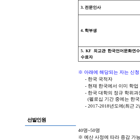
3.
전문인사
4.
학부생
5. KF
외교관 한국언어문화연수
수료자
※
아래에 해당되는 자는 신청
-
한국 국적자
-
현재 한국에서 이미 학업 
-
한국 대학의 정규 학위과
(
펠로십 기간 중에는 한국
- 2017-2018년도
에(최근 2
선발인원
40
명
~50
명
※
예산 사정에 따라 증감 가