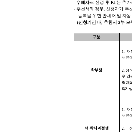
-
수혜자로 선정 후
KF
는 추가
-
추천서의 경우
,
신청자가 추
등록을 위한 안내 메일 자동
(
신청기간 내
,
추천서
2
부 모
구분
1.
재
서류에
학부생
2.
성
수 있
※
재학
학기 
1.
재
서류에
석
⋅
박사과정생
2.