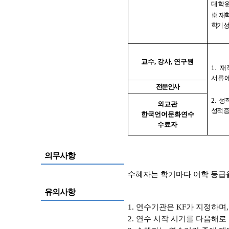
대학원
※
재학
학기 
교수
,
강사
,
연구원
1.
재
서류에
전문인사
2.
성
외교관
성적 
한국언어문화연수
수료자
의무사항
수혜자는 학기마다 어학 등급
유의사항
1. 연수기관은 KF가 지정하며
2. 연수 시작 시기를 다음해로