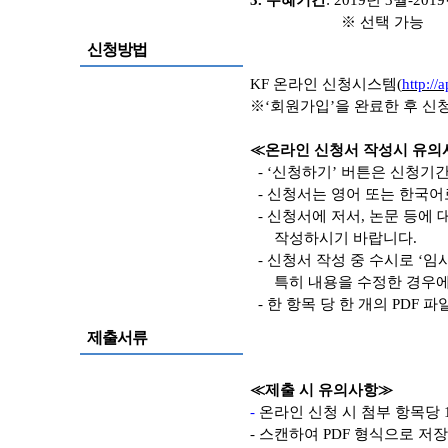
3.
수혜기간
: 2019
년
3
월
-2019
※
선택 가능
신청방법
KF
온라인 신청시스템
(
http://a
※
‘
회원가입
’
을 완료한 후 신
≪
온라인 신청서 작성시 유의
- ‘
신청하기
’
버튼은 신청기
-
신청서는 영어 또는 한국어
-
신청서에 저서
,
논문 등에 
작성하시기 바랍니다
.
-
신청서 작성 중 수시로
‘
임
특히 내용을 수정한 경우
-
한 항목 당 한 개의
PDF
파
제출서류
≪
제출 시 유의사항
≫
-
온라인 신청 시 첨부 항목당
-
스캔하여
PDF
형식으로 저장