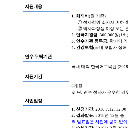
지원내용
1.
체재비
(
월 기준
)
①
석사학위 소지자 이하 
②
박사과정생 이상 또는 
2.
입국지원금
: 300,000
원
(1
회
3.
연수기관 등록금
:
학기
당 
4.
건강보험
(
국내 보험사 상해
연수
위탁기관
국내 대학 한국어교육원
(201
지원기간
6
개월
※
단
,
연수 성과가 우수한 경
사업일정
1.
신청기간
: 2018.7.12. 12:00 
2.
결과발표
: 2018
년
12
월 중
※
발표일은 사전에 공지 없이