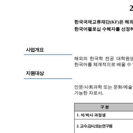
한국국제교류재단
(KF)
은 해
한국어펠로십 수혜자를 선정하
사업개요
해외의 한국학 전공 대학원
한국어를 체계적으로 배울 수
지원대상
인문
/
사회과학 또는 문화
/
예술
가능한 자로서,
구 분
1.
석
/
박사 과정생
2.
교수
,
강사
,
또는 연구원